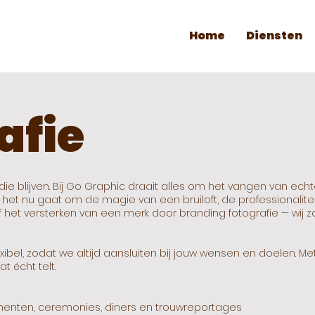
Home
Diensten
afie
die blijven. Bij Go Graphic draait alles om het vangen van ec
f het nu gaat om de magie van een bruiloft, de professionaliteit
et versterken van een merk door branding fotografie — wij zo
xibel, zodat we altijd aansluiten bij jouw wensen en doelen. Met
t écht telt.
omenten, ceremonies, diners en trouwreportages